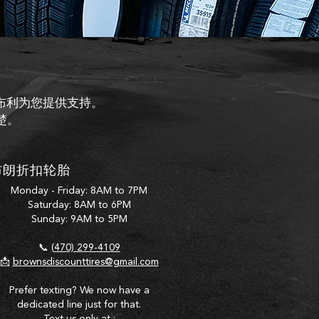
姆布利为您提供支持。
楚。
布朗折扣轮胎
Monday - Friday: 8AM to 7PM
Saturday: 8AM to 6PM
Sunday: 9AM to 5PM
📞
(470) 299-4109
📩
brownsdiscounttires@gmail.com
Prefer texting? We now have a
dedicated line just for that.