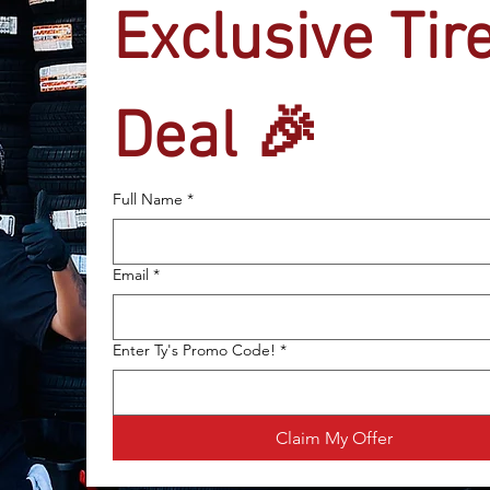
Exclusive Tire
Deal 🎉
Full Name
*
Email
*
Enter Ty's Promo Code!
*
Claim My Offer