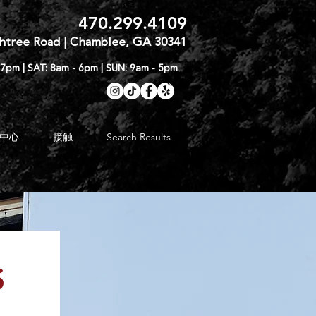
470.299.4109
htree Road | Chamblee, GA 30341
 7pm | SAT: 8am - 6pm | SUN: 9am - 5pm
中心
接触
Search Results
 